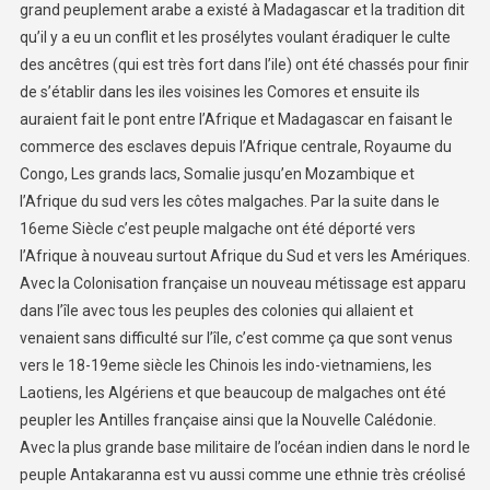
grand peuplement arabe a existé à Madagascar et la tradition dit
qu’il y a eu un conflit et les prosélytes voulant éradiquer le culte
des ancêtres (qui est très fort dans l’ile) ont été chassés pour finir
de s’établir dans les iles voisines les Comores et ensuite ils
auraient fait le pont entre l’Afrique et Madagascar en faisant le
commerce des esclaves depuis l’Afrique centrale, Royaume du
Congo, Les grands lacs, Somalie jusqu’en Mozambique et
l’Afrique du sud vers les côtes malgaches. Par la suite dans le
16eme Siècle c’est peuple malgache ont été déporté vers
l’Afrique à nouveau surtout Afrique du Sud et vers les Amériques.
Avec la Colonisation française un nouveau métissage est apparu
dans l’île avec tous les peuples des colonies qui allaient et
venaient sans difficulté sur l’île, c’est comme ça que sont venus
vers le 18-19eme siècle les Chinois les indo-vietnamiens, les
Laotiens, les Algériens et que beaucoup de malgaches ont été
peupler les Antilles française ainsi que la Nouvelle Calédonie.
Avec la plus grande base militaire de l’océan indien dans le nord le
peuple Antakaranna est vu aussi comme une ethnie très créolisé