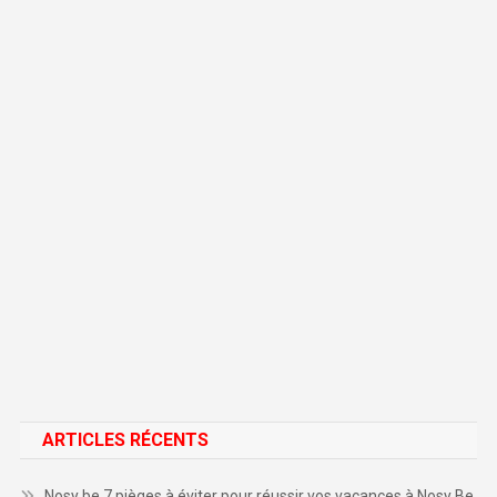
ARTICLES RÉCENTS
Nosy be 7 pièges à éviter pour réussir vos vacances à Nosy Be