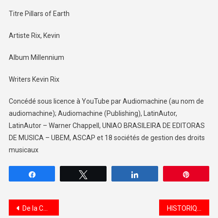
Titre Pillars of Earth
Artiste Rix, Kevin
Album Millennium
Writers Kevin Rix
Concédé sous licence à YouTube par Audiomachine (au nom de
audiomachine); Audiomachine (Publishing), LatinAutor,
LatinAutor – Warner Chappell, UNIAO BRASILEIRA DE EDITORAS
DE MUSICA – UBEM, ASCAP et 18 sociétés de gestion des droits
musicaux
Partagez
Tweetez
Partagez
Épingle
Navigation de l’article
De la COLONIE à l’INDEPENDANCE
HISTORIQUE DU PALAIS ROYAL A MADAGASCAR