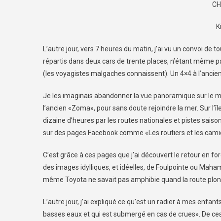
CH
K
L’autre jour, vers 7 heures du matin, j’ai vu un convoi de t
répartis dans deux cars de trente places, n’étant même
(les voyagistes malgaches connaissent). Un 4×4 à l’ancien
Je les imaginais abandonner la vue panoramique sur le m
l’ancien «Zoma», pour sans doute rejoindre la mer. Sur l
dizaine d’heures par les routes nationales et pistes sais
sur des pages Facebook comme «Les routiers et les cam
C’est grâce à ces pages que j’ai découvert le retour en fo
des images idylliques, et idéelles, de Foulpointe ou Maha
même Toyota ne savait pas amphibie quand la route plon
L’autre jour, j’ai expliqué ce qu’est un radier à mes enfan
basses eaux et qui est submergé en cas de crues». De ces 