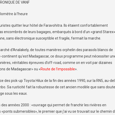
RONIQUE DE VANF
ilomètre à l’heure
ouristes quitter leur hôtel de Faravohitra. Ils étaient confortablement
 pas encombrés de leurs bagages, embarqués à bord d’un «grand Starex
ne, sans électronique susceptible et fragile, fermait la marche.
arché d’Analakely, de toutes manières orphelin des parasols blancs de
’île-continent qu’est Madagascar, ce doux programme peut nécessiter un
onnières, véritables épreuves d’off-road, comme on en voit par dizaines
ions de Madagascar» ou «
Route de l’impossible
».
rce des pick-up Toyota Hilux de la fin des années 1990, sur la RN5, au-de
mbo. Sa rusticité fait la robustesse de cet ancien modèle que sans dout
ge sous les eaux.
ts des années 2000 : «ouvrage qui permet de franchir les rivières en
«ponts submersibles», le premier que j’ai vu se trouvait sur le chemin 