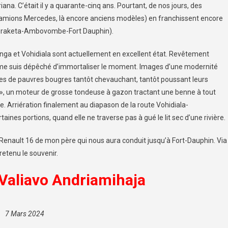
a. C’était il y a quarante-cinq ans. Pourtant, de nos jours, des
camions Mercedes, là encore anciens modèles) en franchissent encore
eraketa-Ambovombe-Fort Dauphin).
ga et Vohidiala sont actuellement en excellent état. Revêtement
je me suis dépêché d’immortaliser le moment. Images d’une modernité
es de pauvres bougres tantôt chevauchant, tantôt poussant leurs
», un moteur de grosse tondeuse à gazon tractant une benne à tout
e. Arriération finalement au diapason de la route Vohidiala-
es portions, quand elle ne traverse pas à gué le lit sec d’une rivière.
 Renault 16 de mon père qui nous aura conduit jusqu’à Fort-Dauphin. Via
etenu le souvenir.
Valiavo Andriamihaja
7 Mars 2024