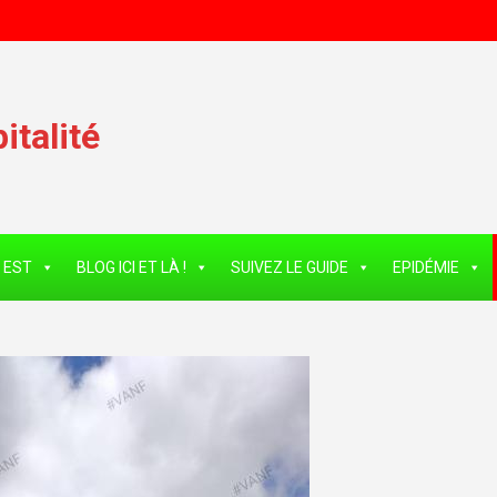
talité
 EST
BLOG ICI ET LÀ !
SUIVEZ LE GUIDE
EPIDÉMIE