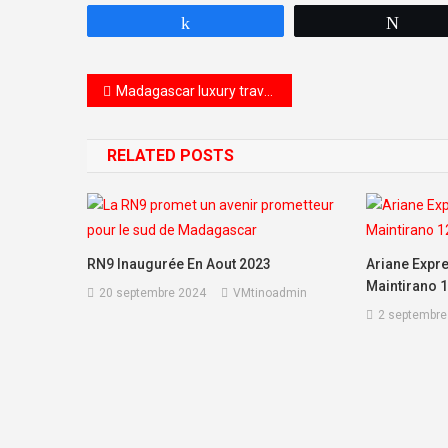
Partagez
Twee
Navigation de l’article
Madagascar luxury travel and Adventure tours with Armel 2024
RELATED POSTS
RN9 Inaugurée En Aout 2023
Ariane Expr
Maintirano 
20 septembre 2024
VMtinoadmin
2 septembre