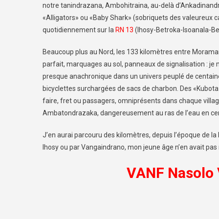
notre tanindrazana, Ambohitraina, au-delà d’Ankadinandrian
«Alligators» ou «Baby Shark» (sobriquets des valeureux 
quotidiennement sur la
RN 13
(Ihosy-Betroka-Isoanala-B
Beaucoup plus au Nord, les 133 kilomètres entre Moraman
parfait, marquages au sol, panneaux de signalisation : 
presque anachronique dans un univers peuplé de centain
bicyclettes surchargées de sacs de charbon. Des «Kubota
faire, fret ou passagers, omniprésents dans chaque villag
Ambatondrazaka, dangereusement au ras de l’eau en certain
J’en aurai parcouru des kilomètres, depuis l’époque de la
Ihosy ou par Vangaindrano, mon jeune âge n’en avait pas r
VANF Nasolo 