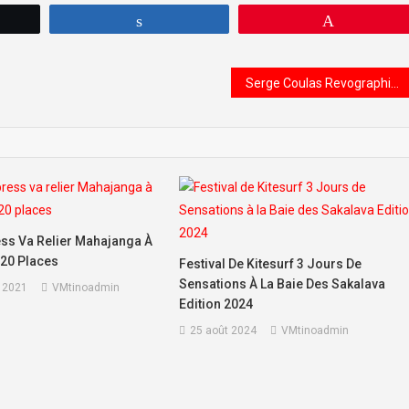
tez
Partagez
Épingle
Serge Coulas Revographies Juillet 2024
ess Va Relier Mahajanga À
120 Places
Festival De Kitesurf 3 Jours De
Sensations À La Baie Des Sakalava
 2021
VMtinoadmin
Edition 2024
25 août 2024
VMtinoadmin