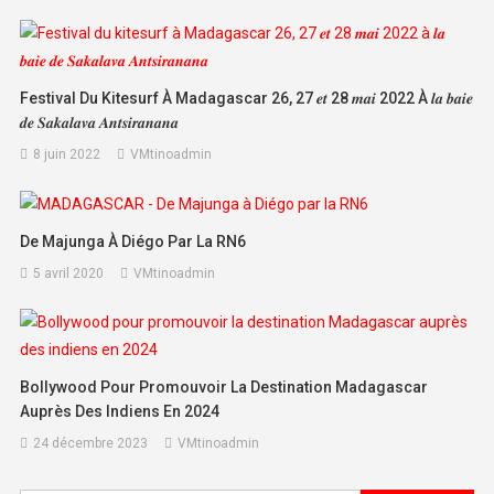
Festival Du Kitesurf À Madagascar 26, 27 𝒆𝒕 28 𝒎𝒂𝒊 2022 À 𝒍𝒂 𝒃𝒂𝒊𝒆
𝒅𝒆 𝑺𝒂𝒌𝒂𝒍𝒂𝒗𝒂 𝑨𝒏𝒕𝒔𝒊𝒓𝒂𝒏𝒂𝒏𝒂
8 juin 2022
VMtinoadmin
De Majunga À Diégo Par La RN6
5 avril 2020
VMtinoadmin
Bollywood Pour Promouvoir La Destination Madagascar
Auprès Des Indiens En 2024
24 décembre 2023
VMtinoadmin