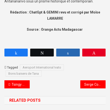
Antananarivo sous un prisme historique et contemporain.
Rédaction : ChatGpt & GEMINI revu et corrigé par Moïse
LAMARRE
Source : Orange Actu Madagascar
Partagez
Tweetez
Partagez
Épingle
Tagged
Aeroport International Ivato
Bons baisers de Tana
Navigation de l’article
Tsingy de Bemaraha Trésor naturel pour les Voyageurs aventuriers1
Serge Coulas Rêvographies les moyens de transport a Madagascar 2024-08-28
RELATED POSTS