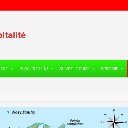
talité
 EST
BLOG ICI ET LÀ !
SUIVEZ LE GUIDE
EPIDÉMIE