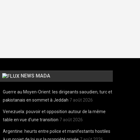
NEWS MADA
Guerre au Moyen-Orient: les dirigeants saoudien, turc et
pakistanais en sommet à Jeddah
7 août 2026
Venezuela: pouvoir et opposition autour de la même
table en vue d'une transition
7 août 2026
Argentine: heurts entre police et manifestants hostiles
à un projet de loi sur la propriété privée
7 août 2026