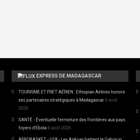
EXPRESS DE MADAGASCAR
TOURISME ET FRET AÉRIEN : Ethiopian Airlines honore
ses partenaires stratégiques à Madagascar
6 août
2026
SANTÉ - Éventuelle fermeture des frontières aux pays
foyers d’Ebola
6 août 2026
AFROBASKET - U18 - Les Ankoay battent le Gabon in