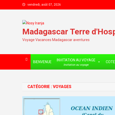
Skip to content
vendredi, août 07, 2026
Madagascar Terre d'Hospi
Voyage Vacances Madagascar aventures
INVITATION AU VOYAGE
BIENVENUE
COTE
Invitation au voyage
CATÉGORIE :
VOYAGES