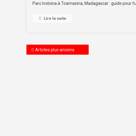
Parc Ivoloina à Toamasina, Madagascar : guide pour f
Lire la suite
Navigation des articles
Articles plus anciens