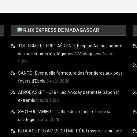
EXPRESS DE MADAGASCAR
TOURISME ET FRET AÉRIEN : Ethiopian Airlines honore
ses partenaires stratégiques à Madagascar
6 août
2026
SANTÉ - Éventuelle fermeture des frontières aux pays
foyers d’Ebola
6 août 2026
AFROBASKET - U18 - Les Ankoay battent le Gabon in
extremis
6 août 2026
SECTEUR MINIER - L’Office des mines refonde sa
stratégie
6 août 2026
BLOCAGE DES AIDES DU FMI - L’État rassure l’opinion
6