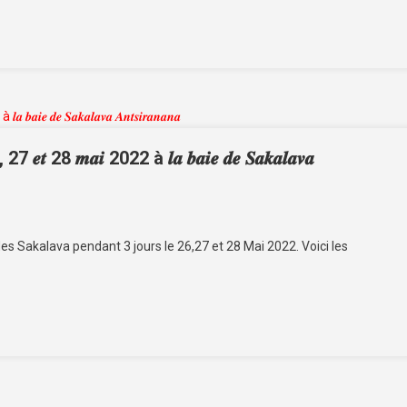
 𝒎𝒂𝒊 2022 à 𝒍𝒂 𝒃𝒂𝒊𝒆 𝒅𝒆 𝑺𝒂𝒌𝒂𝒍𝒂𝒗𝒂
des Sakalava pendant 3 jours le 26,27 et 28 Mai 2022. Voici les