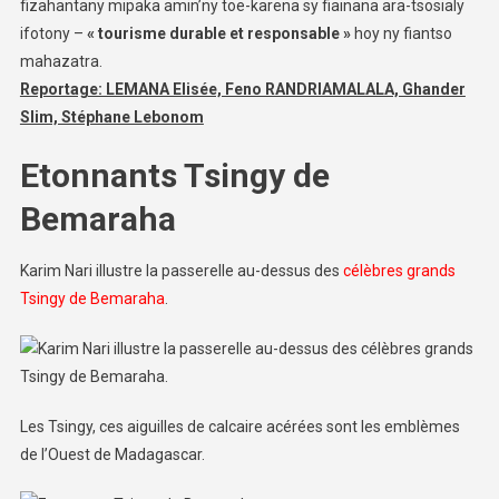
fizahantany mipaka amin’ny toe-karena sy fiainana ara-tsosialy
ifotony –
« tourisme durable et responsable »
hoy ny fiantso
mahazatra.
Reportage: LEMANA Elisée, Feno RANDRIAMALALA, Ghander
Slim, Stéphane Lebonom
Etonnants Tsingy de
Bemaraha
Karim Nari illustre la passerelle au-dessus des
célèbres grands
Tsingy de Bemaraha
.
Les Tsingy, ces aiguilles de calcaire acérées sont les emblèmes
de l’Ouest de Madagascar.