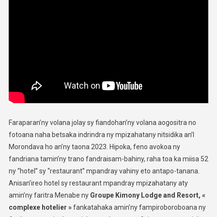
Faraparan’ny volana jolay sy fiandohan’ny volana aogositra no
fotoana naha betsaka indrindra ny mpizahatany nitsidika an’I
Morondava ho an’ny taona 2023. Hipoka, feno avokoa ny
fandriana tamin’ny trano fandraisam-bahiny, raha toa ka miisa 52
ny “hotel” sy “restaurant” mpandray vahiny eto antapo-tanana.
Anisan’ireo hotel sy restaurant mpandray mpizahatany aty
amin’ny faritra Menabe ny
Groupe Kimony Lodge and Resort, «
complexe hotelier »
fankatahaka amin’ny fampiroboroboana ny