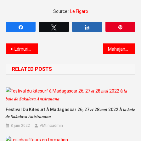
Source :
Le Figaro
Partagez
Tweetez
Partagez
Épingle
Navigation de l’article
Lémuriens by Armel Madagascar Photographe et Exodus Travels
Mahajanga fin des vacances 2022 by Jeff Antalaotsy
RELATED POSTS
Festival Du Kitesurf À Madagascar 26, 27 𝒆𝒕 28 𝒎𝒂𝒊 2022 À 𝒍𝒂 𝒃𝒂𝒊𝒆
𝒅𝒆 𝑺𝒂𝒌𝒂𝒍𝒂𝒗𝒂 𝑨𝒏𝒕𝒔𝒊𝒓𝒂𝒏𝒂𝒏𝒂
8 juin 2022
VMtinoadmin