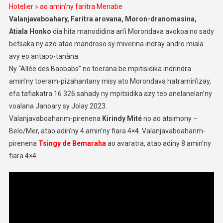
Hotelier » ao amin’ny faritra Menabe
Valanjavaboahary, Faritra arovana, Moron-dranomasina,
Atiala Honko
dia hita manodidina an’i Morondava avokoa no sady
betsaka ny azo atao mandroso sy miverina indray andro miala
avy eo antapo-tanàna.
Ny “Allée des Baobabs” no toerana be mpitisidika indrindra
amin’ny toeram-pizahantany misy ato Morondava hatramin’izay,
efa tafiakatra 16 326 sahady ny mpitsidika azy teo anelanelan’ny
voalana Janoary sy Jolay 2023.
Valanjavaboaharim-pirenena
Kirindy Mité
no ao atsimony –
Belo/Mer, atao adin’ny 4 amin’ny fiara 4×4. Valanjavaboaharim-
pirenena
Tsingy de Bemaraha
ao avaratra, atao adiny 8 amin’ny
fiara 4×4.