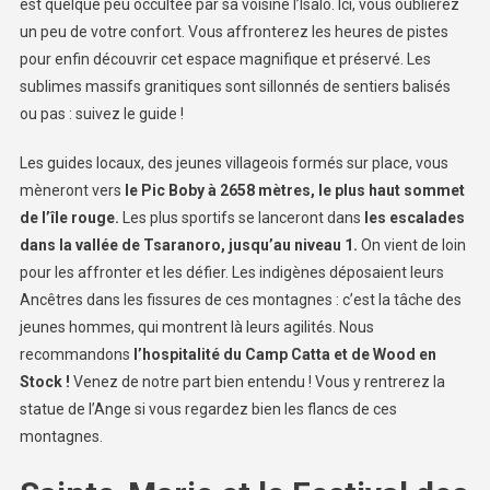
est quelque peu occultée par sa voisine l’Isalo. Ici, vous oublierez
un peu de votre confort. Vous affronterez les heures de pistes
pour enfin découvrir cet espace magnifique et préservé. Les
sublimes massifs granitiques sont sillonnés de sentiers balisés
ou pas : suivez le guide !
Les guides locaux, des jeunes villageois formés sur place, vous
mèneront vers
le Pic Boby à 2658 mètres, le plus haut sommet
de l’île rouge.
Les plus sportifs se lanceront dans
les escalades
dans la vallée de Tsaranoro, jusqu’au niveau 1.
On vient de loin
pour les affronter et les défier. Les indigènes déposaient leurs
Ancêtres dans les fissures de ces montagnes : c’est la tâche des
jeunes hommes, qui montrent là leurs agilités. Nous
recommandons
l’hospitalité du Camp Catta et de Wood en
Stock !
Venez de notre part bien entendu ! Vous y rentrerez la
statue de l’Ange si vous regardez bien les flancs de ces
montagnes.