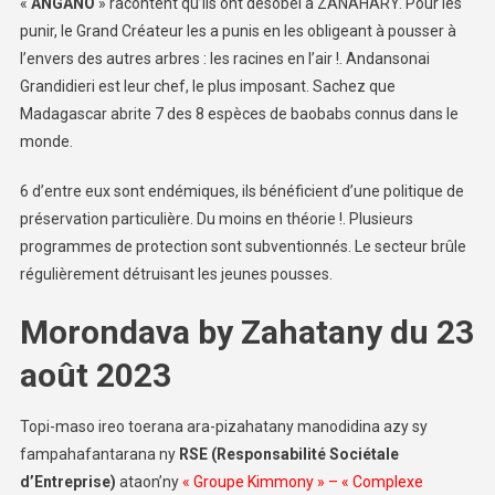
«
ANGANO
» racontent qu’ils ont désobéi à ZANAHARY. Pour les
punir, le Grand Créateur les a punis en les obligeant à pousser à
l’envers des autres arbres : les racines en l’air !. Andansonai
Grandidieri est leur chef, le plus imposant. Sachez que
Madagascar abrite 7 des 8 espèces de baobabs connus dans le
monde.
6 d’entre eux sont endémiques, ils bénéficient d’une politique de
préservation particulière. Du moins en théorie !. Plusieurs
programmes de protection sont subventionnés. Le secteur brûle
régulièrement détruisant les jeunes pousses.
Morondava by Zahatany du 23
août 2023
Topi-maso ireo toerana ara-pizahatany manodidina azy sy
fampahafantarana ny
RSE (Responsabilité Sociétale
d’Entreprise)
ataon’ny
« Groupe Kimmony » – « Complexe