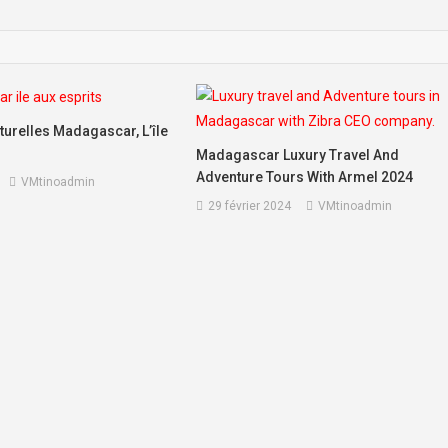
turelles Madagascar, L’île
Madagascar Luxury Travel And
Adventure Tours With Armel 2024
VMtinoadmin
29 février 2024
VMtinoadmin