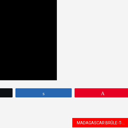
tez
Partagez
Épingle
MADAGASCAR BRÛLE-T-ELLE ?