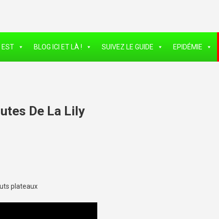
 EST
BLOG ICI ET LÀ !
SUIVEZ LE GUIDE
EPIDÉMIE
utes De La Lily
uts plateaux