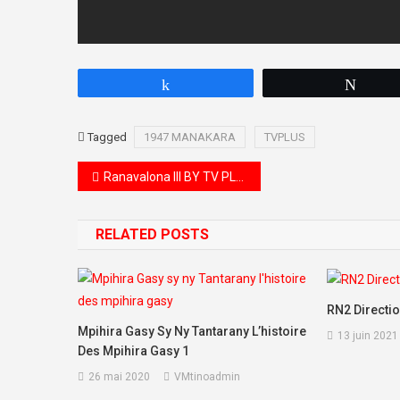
Partagez
Twee
Tagged
1947 MANAKARA
TVPLUS
Navigation de l’article
Ranavalona III BY TV PLUS MADAGASCAR
RELATED POSTS
RN2 Directi
Mpihira Gasy Sy Ny Tantarany L’histoire
13 juin 2021
Des Mpihira Gasy 1
26 mai 2020
VMtinoadmin