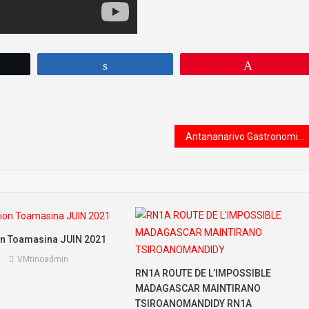
tez
Partagez
Épingle
Antananarivo Gastronomie
on Toamasina JUIN 2021
VMtinoadmin
RN1A ROUTE DE L’IMPOSSIBLE
MADAGASCAR MAINTIRANO
TSIROANOMANDIDY RN1A