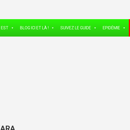
 EST
BLOG ICI ET LÀ !
SUIVEZ LE GUIDE
EPIDÉMIE
KARA