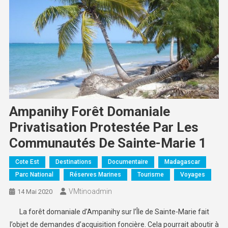
Ampanihy Forêt Domaniale
Privatisation Protestée Par Les
Communautés De Sainte-Marie 1
Cote Est
Destinations
Documentaire
Madagascar
Parc National
Réserves Marines
Tourisme
Voyages
VMtinoadmin
14 Mai 2020
La forêt domaniale d’Ampanihy sur l’Île de Sainte-Marie fait
l’objet de demandes d’acquisition foncière.
Cela pourrait aboutir à