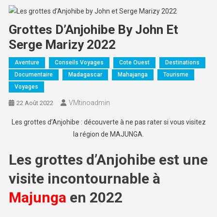
Grottes D’Anjohibe By John Et
Serge Marizy 2022
Aventure
Conseils Voyages
Cote Ouest
Destinations
Documentaire
Madagascar
Mahajanga
Tourisme
Voyages
VMtinoadmin
22 Août 2022
Les grottes d’Anjohibe : découverte à ne pas rater si vous visitez
la région de MAJUNGA.
Les grottes d’Anjohibe est une
visite incontournable à
Majunga
en 2022