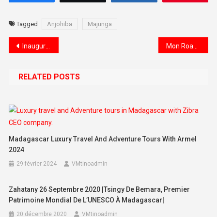
Tagged
Anjohiba
Majunga
Navigation de l’article
Inauguration de l’Office du Tourisme de Sainte-Marie 20 août 2022
Mon Road trip Culinaire 23 aout 2022 RAMENA – MER D’EMERAUDE – BAIE SAKALAVA
RELATED POSTS
Madagascar Luxury Travel And Adventure Tours With Armel
2024
29 février 2024
VMtinoadmin
Zahatany 26 Septembre 2020 |Tsingy De Bemara, Premier
Patrimoine Mondial De L’UNESCO À Madagascar|
20 décembre 2020
VMtinoadmin