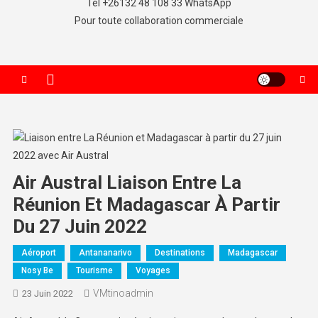
Tel +26132 48 108 33 WhatsApp
Pour toute collaboration commerciale
Air Austral Liaison Entre La
Réunion Et Madagascar À Partir
Du 27 Juin 2022
Aéroport
Antananarivo
Destinations
Madagascar
Nosy Be
Tourisme
Voyages
VMtinoadmin
23 Juin 2022