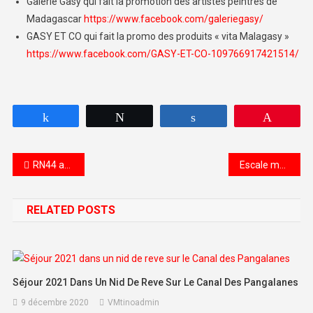
Galerie Gasy qui fait la promotion des artistes peintres de
Madagascar
https://www.facebook.com/galeriegasy/
GASY ET CO qui fait la promo des produits « vita Malagasy »
https://www.facebook.com/GASY-ET-CO-109766917421514/
Partagez
Tweetez
Partagez
Épingle
Navigation de l’article
RN44 au 20 Juillet 2021 travaux en cours
Escale massage aux thermes de Betafo RN 34 Antsirabe
RELATED POSTS
Séjour 2021 Dans Un Nid De Reve Sur Le Canal Des Pangalanes
9 décembre 2020
VMtinoadmin