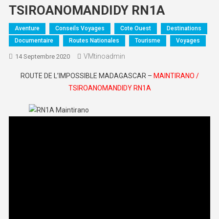
TSIROANOMANDIDY RN1A
Aventure
Conseils Voyages
Cote Ouest
Destinations
Documentaire
Routes Nationales
Tourisme
Voyages
VMtinoadmin
14 Septembre 2020
ROUTE DE L’IMPOSSIBLE MADAGASCAR –
MAINTIRANO /
TSIROANOMANDIDY RN1A