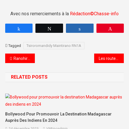
Avec nos remerciements à la
Rédaction©️Chasse-info
Partagez
Tweetez
Partagez
Épingle
Tagged
Tsiroromandidy Maintirano RN1A
Navigation de l’article
Ranohira avec Dilann Tours Promotion 2021
Les routes de l’impossible – Madagascar, à l’assaut de l’île rouge
RELATED POSTS
Bollywood Pour Promouvoir La Destination Madagascar
Auprès Des Indiens En 2024
24 décembre 2023
VMtinoadmin