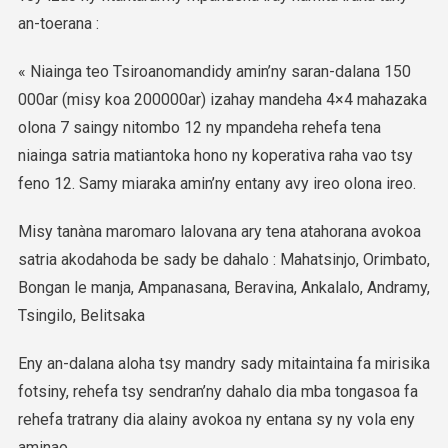
an-toerana :
« Niainga teo Tsiroanomandidy amin’ny saran-dalana 150
000ar (misy koa 200000ar) izahay mandeha 4×4 mahazaka
olona 7 saingy nitombo 12 ny mpandeha rehefa tena
niainga satria matiantoka hono ny koperativa raha vao tsy
feno 12. Samy miaraka amin’ny entany avy ireo olona ireo.
Misy tanàna maromaro lalovana ary tena atahorana avokoa
satria akodahoda be sady be dahalo : Mahatsinjo, Orimbato,
Bongan le manja, Ampanasana, Beravina, Ankalalo, Andramy,
Tsingilo, Belitsaka
Eny an-dalana aloha tsy mandry sady mitaintaina fa mirisika
fotsiny, rehefa tsy sendran’ny dahalo dia mba tongasoa fa
rehefa tratrany dia alainy avokoa ny entana sy ny vola eny
aminao.