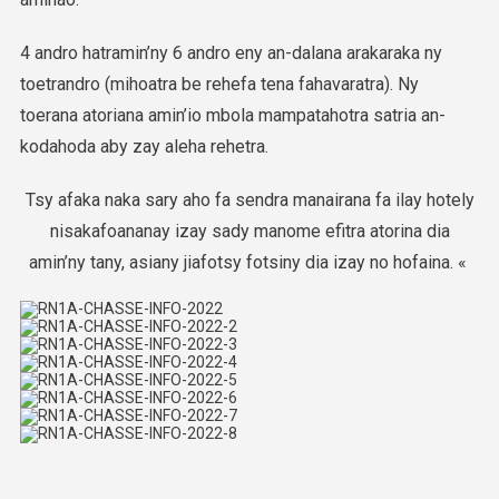
4 andro hatramin’ny 6 andro eny an-dalana arakaraka ny
toetrandro (mihoatra be rehefa tena fahavaratra). Ny
toerana atoriana amin’io mbola mampatahotra satria an-
kodahoda aby zay aleha rehetra.
Tsy afaka naka sary aho fa sendra manairana fa ilay hotely
nisakafoananay izay sady manome efitra atorina dia
amin’ny tany, asiany jiafotsy fotsiny dia izay no hofaina. «