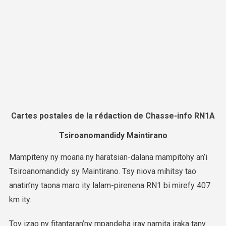
Cartes postales de la rédaction de Chasse-info RN1A
Tsiroanomandidy Maintirano
Mampiteny ny moana ny haratsian-dalana mampitohy an’i
Tsiroanomandidy sy Maintirano. Tsy niova mihitsy tao
anatin’ny taona maro ity lalam-pirenena RN1 bi mirefy 407
km ity.
Toy izao ny fitantaran’ny mpandeha iray namita iraka tany